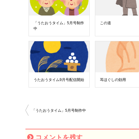
「うたおうタイム」5月号制作
この道
中
うたおうタイム9月号配信開始
耳ほぐしの効用
「うたおうタイム」5月号制作中
投
稿
ナ
コメントを残す